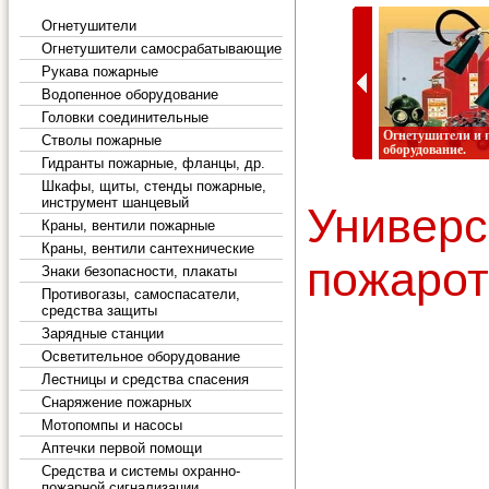
Огнетушители
Огнетушители самосрабатывающие
Рукава пожарные
Водопенное оборудование
Головки соединительные
Костюмы
Огнетушители и 
Стволы пожарные
теплоотражающие
оборудование.
Гидранты пожарные, фланцы, др.
Шкафы, щиты, стенды пожарные,
Одежда пожарного,
Комплектование сл
инструмент шанцевый
снаряжение пожарного,
Униве
заказов и отгрузка 
спецодежда.
короткие сроки.
Краны, вентили пожарные
Краны, вентили сантехнические
пожарот
Знаки безопасности, плакаты
Противогазы, самоспасатели,
средства защиты
Зарядные станции
Осветительное оборудование
Лестницы и средства спасения
Снаряжение пожарных
Мотопомпы и насосы
Аптечки первой помощи
Средства и системы охранно-
пожарной сигнализации