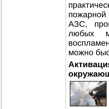
практиче
пожарной 
АЗС, про
любых м
воспламен
можно быс
Активац
окружаю