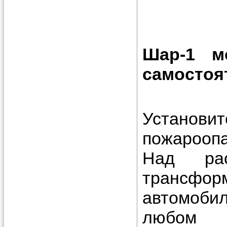
Шар-1 м
самостоя
Устано
пожароопа
Над рас
трансфо
автомоби
любом 