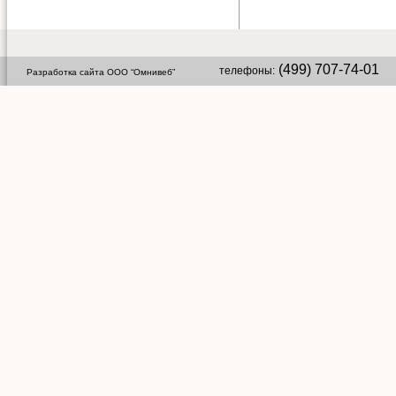
(499) 707-74-01 
телефоны:
Разработка сайта ООО “Омнивеб”