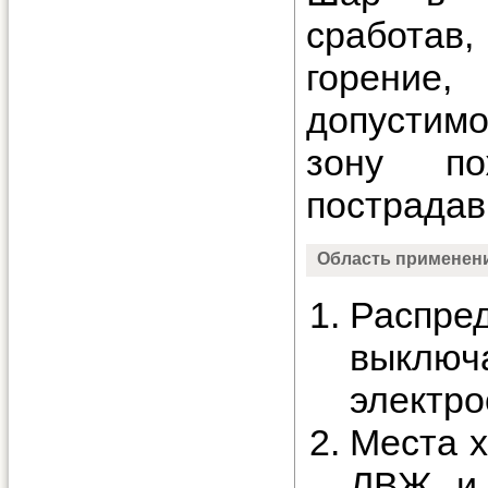
сработа
горение
допустимо
зону по
пострадав
Область применен
Распре
выключ
электро
Места х
ЛВЖ и 