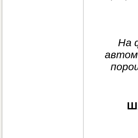
На 
автомо
поро
Ш