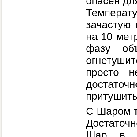
опасен для
Температу
зачастую 
на 10 мет
фазу объ
огнетушит
просто н
достаточн
притушить
С Шаром т
Достаточн
Шар в о