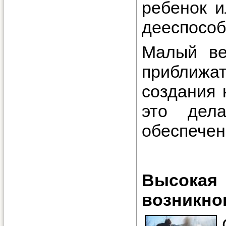
ребенок и
дееспособ
Малый ве
приближа
создания 
это дел
обеспечен
Высока
возникно