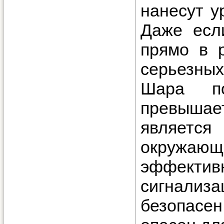
нанесут у
Даже есл
прямо в р
серьезны
Шара п
превыша
являетс
окружающ
эффект
сигнализ
безопасе