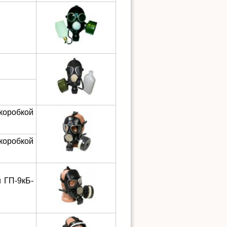
оробкой
оробкой
 ГП-9кБ-