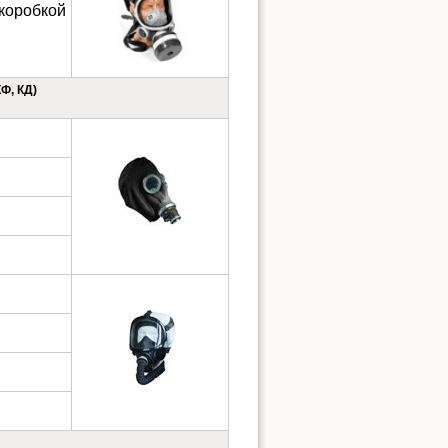
оробкой
Ф, КД)