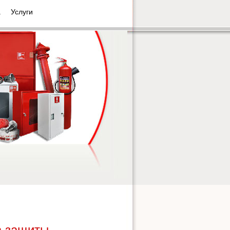
а
Услуги
а защиты