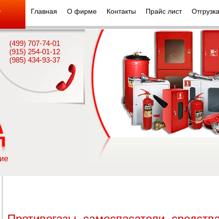
Главная
О фирме
Контакты
Прайс лист
Отгрузк
"
(499) 707-74-01
(915) 254-01-12
(985) 434-93-37
ие
Противогазы, самоспасатели, средств