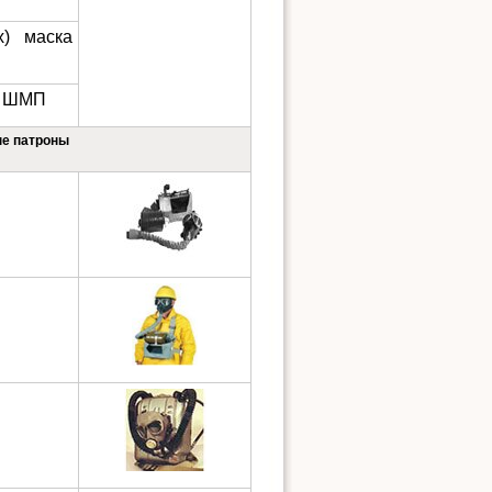
х) маска
а ШМП
ые патроны