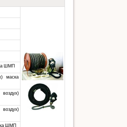
ска ШМП
х) маска
 воздух)
 воздух)
ска ШМП