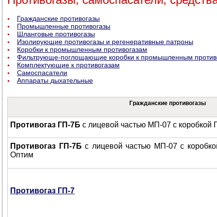
Гражданские противогазы
Промышленные противогазы
Шланговые противогазы
Изолирующие противогазы и регенеративные патроны
Коробки к промышленным противогазам
Фильтрующе-поглощающие коробки к промышленным против
Комплектующие к противогазам
Самоспасатели
Аппараты дыхательные
Гражданские противогазы
Противогаз ГП-7Б
с лицевой частью МП-07 с коробкой 
Противогаз ГП-7Б
с лицевой частью МП-07 с коробко
Оптим
Противогаз ГП-7