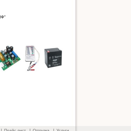
МФ"
Прайс лист
Отгрузка
Услуги