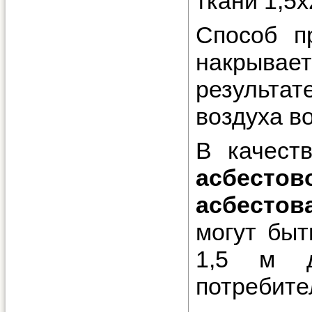
ткани 1,5х
Способ п
накрывае
результ
воздуха во
В качест
асбест
асбестов
могут бы
1,5 м д
потребите