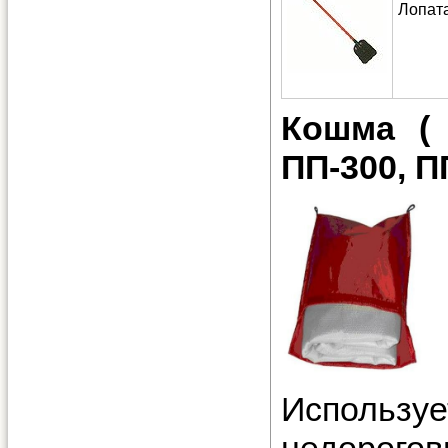
Лопата
Кошма ( 
ПП-300, П
Используе
недорог