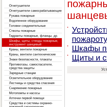
пожар
Огнетушители
Огнетушители самосрабатывающие
шанцев
Рукава пожарные
Водопенное оборудование
Головки соединительные
Устрой
Стволы пожарные
Гидранты пожарные, фланцы, др.
пожарот
Шкафы, щиты, стенды пожарные,
инструмент шанцевый
Шкафы п
Краны, вентили пожарные
Краны, вентили сантехнические
Щиты и с
Знаки безопасности, плакаты
Противогазы, самоспасатели,
средства защиты
Ус
Зарядные станции
Осветительное оборудование
Лестницы и средства спасения
Снаряжение пожарных
Мотопомпы и насосы
Аптечки первой помощи
Средства и системы охранно-
пожарной сигнализации