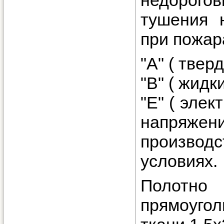
тушения 
при пожар
"А" ( твер
"В" ( жидк
"Е" ( эле
напряже
производ
условиях.
Полотн
прямоуго