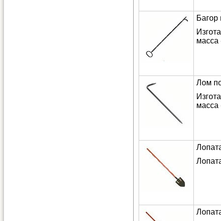
Багор
Изгот
масса -
Лом п
Изгот
масса -
Лопат
Лопата
Лопат