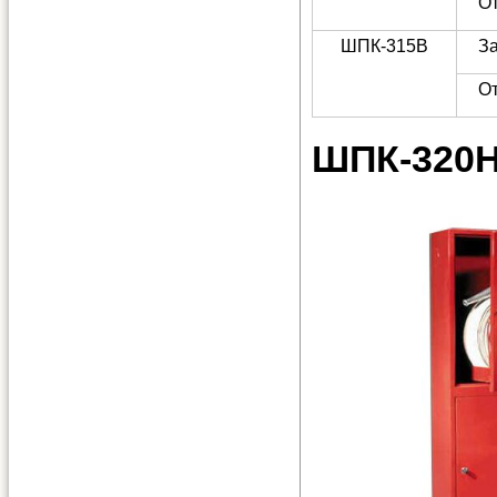
О
ШПК-315В
З
О
ШПК-320