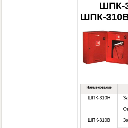
ШП
ШПК-310
Наименование
ШПК-310Н
З
О
ШПК-310В
З