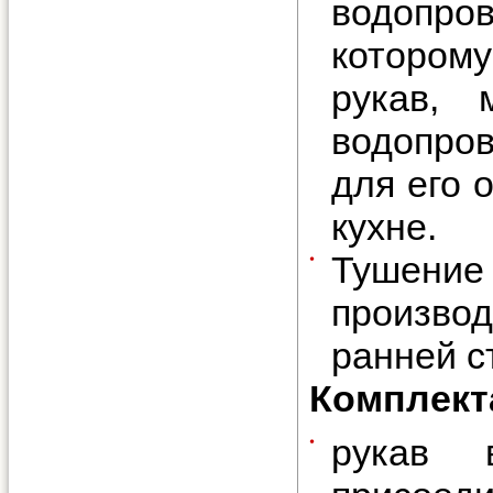
водопр
котором
рукав, 
водопров
для его 
кухне.
Тушени
произво
ранней с
Комплект
рукав