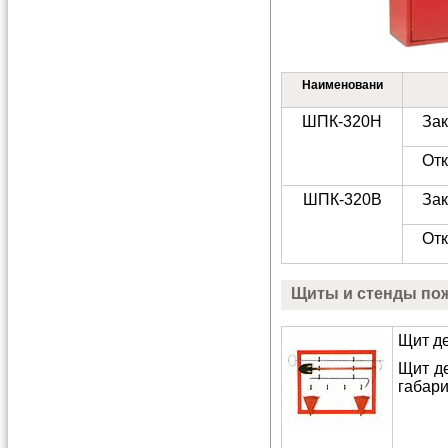
Наименовани
ШПК-320Н
За
От
ШПК-320В
За
От
Щиты и стенды по
Щит д
Щит де
габари