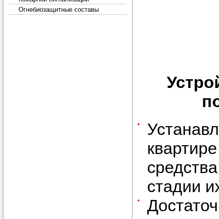
Огнебиозащитные составы
Устро
п
Устанав
кварти
средства
стадии и
Достат