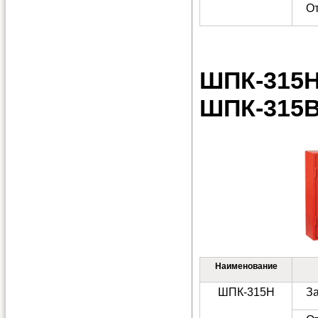
О
ШП
ШПК-315
Наименование
ШПК-315Н
З