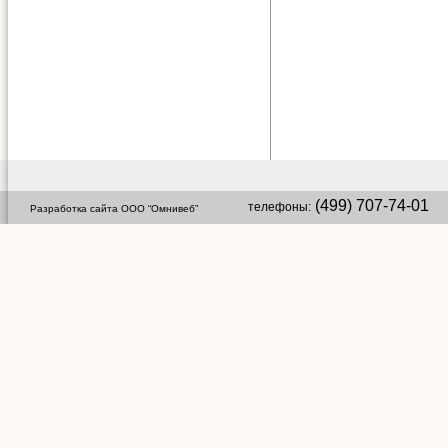
(499) 707-74-01 
телефоны:
Разработка сайта ООО “Омнивеб”