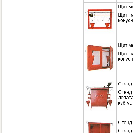
Щит м
Щит м
конусн
Щит м
Щит м
конусн
Стенд
Стенд 
лопата
куб.м.,
Стенд
Стенд 