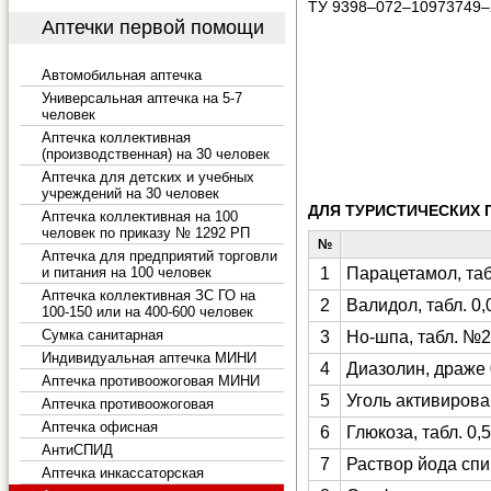
ТУ 9398–072–10973749–
Аптечки первой помощи
Автомобильная аптечка
Универсальная аптечка на 5-7
человек
Аптечка коллективная
(производственная) на 30 человек
Аптечка для детских и учебных
учреждений на 30 человек
ДЛЯ ТУРИСТИЧЕСКИХ
Аптечка коллективная на 100
человек по приказу № 1292 РП
№
Аптечка для предприятий торговли
и питания на 100 человек
1
Парацетамол, таб
Аптечка коллективная ЗС ГО на
2
Валидол, табл. 0
100-150 или на 400-600 человек
Сумка санитарная
3
Но-шпа, табл. №
Индивидуальная аптечка МИНИ
4
Диазолин, драже
Аптечка противоожоговая МИНИ
5
Уголь активирова
Аптечка противоожоговая
Аптечка офисная
6
Глюкоза, табл. 0
АнтиСПИД
7
Раствор йода спи
Аптечка инкассаторская