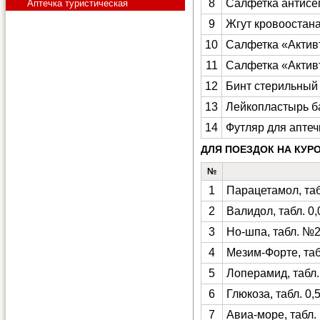
8
Салфетка антисе
Аптечка туристическая
9
Жгут кровооста
10
Салфетка «Актив
11
Салфетка «Активт
12
Бинт стерильный 
13
Лейкопластырь ба
14
Футляр для аптеч
ДЛЯ ПОЕЗДОК НА КУРО
№
1
Парацетамол, таб
2
Валидол, табл. 0
3
Но-шпа, табл. №
4
Мезим-Форте, та
5
Лоперамид, табл.
6
Глюкоза, табл. 0
7
Авиа-море, табл