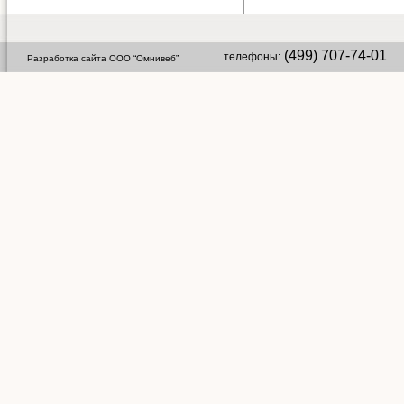
(499) 707-74-01 
телефоны:
Разработка сайта ООО “Омнивеб”