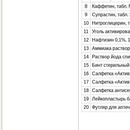
8
Каффетин, табл.
9
Супрастин, табл.
10
Нитроглицерин, т
11
Уголь активирова
12
Нафтизин 0,1%, 1
13
Аммиака раствор
14
Раствор йода спи
15
Бинт стерильный 
16
Салфетка «Активт
17
Салфетка «Актив
18
Салфетка антисе
19
Лейкопластырь ба
20
Футляр для аптеч