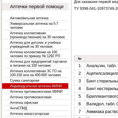
Для оказания первой ме
Аптечки первой помощи
ТУ 9398-041-10973749-2
Автомобильная аптечка
Универсальная аптечка на 5-7
человек
Аптечка коллективная
(производственная) на 30 человек
Аптечка для детских и учебных
учреждений на 30 человек
Аптечка коллективная на 100
человек по приказу № 1292 РП
№
Аптечка для предприятий торговли
и питания на 100 человек
1
Анальгин, табл.
Аптечка коллективная ЗС ГО на
2
Ацетилсалицило
100-150 или на 400-600 человек
Сумка санитарная
3
Бинт стерильный
Индивидуальная аптечка МИНИ
4
Бинт нестерильн
Аптечка противоожоговая МИНИ
5
Бриллиантового
Аптечка противоожоговая
Аптечка офисная
6
Валидол, табл. 
АнтиСПИД
7
Аммиака раство
Аптечка инкассаторская