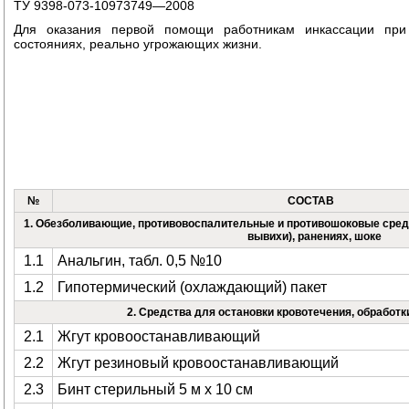
ТУ 9398-073-10973749—2008
Для оказания первой помощи работникам инкассации при
состояниях, реально угрожающих жизни.
№
СОСТАВ
1. Обезболивающие, противовоспалительные и противошоковые сред
вывихи), ранениях, шоке
1.1
Анальгин, табл. 0,5 №10
1.2
Гипотермический (охлаждающий) пакет
2. Средства для остановки кровотечения, обработк
2.1
Жгут кровоостанавливающий
2.2
Жгут резиновый кровоостанавливающий
2.3
Бинт стерильный 5 м х 10 см