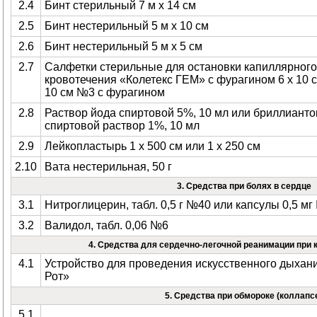
2.4
Бинт стерильный 7 м х 14 см
2.5
Бинт нестерильный 5 м х 10 см
2.6
Бинт нестерильный 5 м х 5 см
2.7
Салфетки стерильные для остановки капиллярного
кровотечения «Колетекс ГЕМ» с фурагином 6 х 10 с
10 см №3 с фурагином
2.8
Раствор йода спиртовой 5%, 10 мл или бриллианто
спиртовой раствор 1%, 10 мл
2.9
Лейкопластырь 1 х 500 см или 1 х 250 см
2.10
Вата нестерильная, 50 г
3. Средства при болях в сердце
3.1
Нитроглицерин, табл. 0,5 г №40 или капсулы 0,5 м
3.2
Валидол, табл. 0,06 №6
4. Средства для сердечно-легочной реанимации при 
4.1
Устройство для проведения искусственного дыхани
Рот»
5. Средства при обмороке (коллапс
5.1