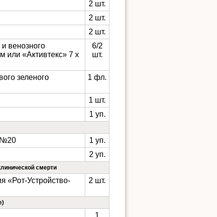
2 шт.
2 шт.
2 шт.
 и венозного
6/2
м или «Активтекс» 7 х
шт.
вого зеленого
1 фл.
1 шт.
1 уп.
г №20
1 уп.
2 уп.
клинической смерти
я «Рот-Устройство-
2 шт.
е)
1