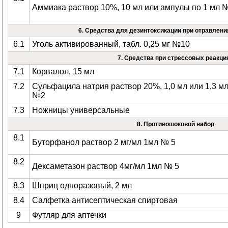
Аммиака раствор 10%, 10 мл или ампулы по 1 мл 
6. Средства для дезинтоксикации при отравлениях
6.1
Уголь активированный, табл. 0,25 мг №10
7. Средства при стрессовых реакци
7.1
Корвалол, 15 мл
7.2
Сульфацила натрия раствор 20%, 1,0 мл или 1,3 мл
№2
7.3
Ножницы универсальные
8. Противошоковой набор
8.1
Буторфанол раствор 2 мг/мл 1мл № 5
8.2
Дексаметазон раствор 4мг/мл 1мл № 5
8.3
Шприц одноразовый, 2 мл
8.4
Салфетка антисептическая спиртовая
9
Футляр для аптечки