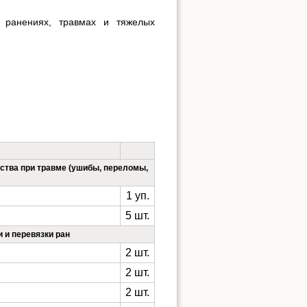
 ранениях, травмах и тяжелых
ства при травме (ушибы, переломы,
1 уп.
5 шт.
и и перевязки ран
2 шт.
2 шт.
2 шт.