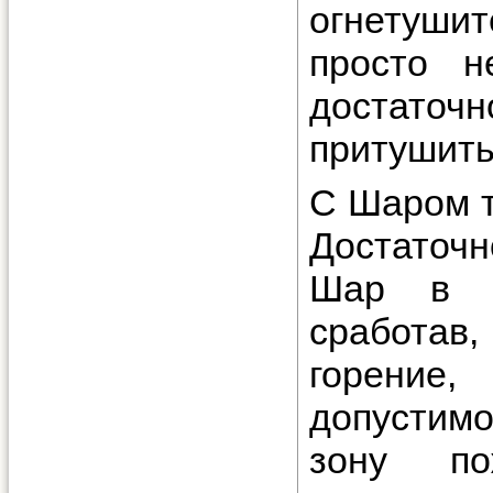
огнетушит
просто н
достаточн
притушить
С Шаром т
Достаточн
Шар в о
сработа
горение
допустимо
зону по