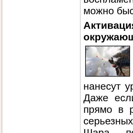
можно быс
Активац
окружаю
нанесут у
Даже есл
прямо в р
серьезны
Шара п