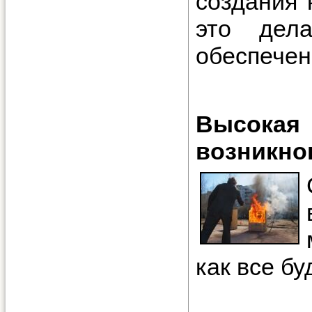
создания 
это дел
обеспечен
Высока
возникно
как все бу