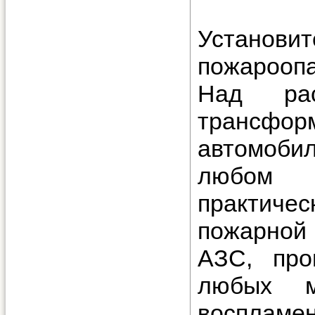
Устано
пожароопа
Над рас
трансфо
автомоби
любом 
практиче
пожарной 
АЗС, про
любых м
воспламен