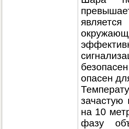
превыша
являетс
окружающ
эффект
сигнализ
безопасе
опасен для
Температу
зачастую 
на 10 мет
фазу объ