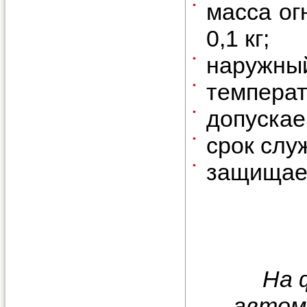
масса ог
0,1 кг;
наружный
температ
допускае
срок слу
защищае
На 
автомо